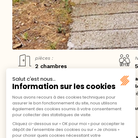
pièces :
N
2 chambres
5
Situé sur la
colline du camping
, ce
chalet design 
environnement calme et privilégié. Les
piscines et
mètres en contrebas
, alliant tranquillité et praticité
Avec une
surface intérieure de 35 m²
et une
terra
jusqu’à
5 personnes
:
2 adultes et 2 ou 3 enfants
, ou
4 adultes
.
Le chalet se compose de
deux chambres conforta