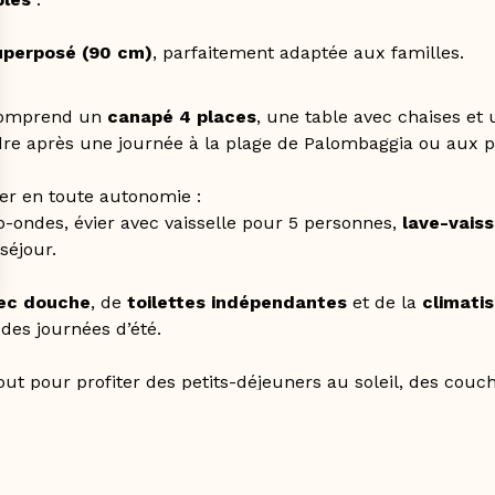
superposé (90 cm)
, parfaitement adaptée aux familles.
comprend un
canapé 4 places
, une table avec chaises et
dre après une journée à la plage de Palombaggia ou aux p
r en toute autonomie :
o-ondes, évier avec vaisselle pour 5 personnes,
lave-vaiss
séjour.
vec douche
, de
toilettes indépendantes
et de la
climatis
des journées d’été.
out pour profiter des petits-déjeuners au soleil, des couc