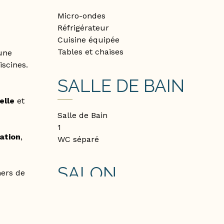
Micro-ondes
Réfrigérateur
Cuisine équipée
Tables et chaises
 une
iscines.
SALLE DE BAIN
elle
et
Salle de Bain
1
ation
,
WC séparé
SALON
hers de
Canapé