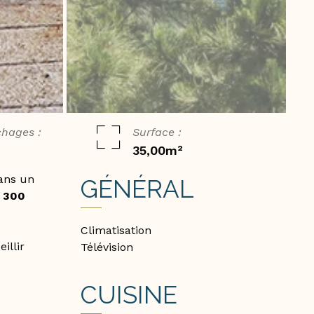
hages :
Surface :
35,00m²
dans un
GÉNÉRAL
t
300
Climatisation
illir
Télévision
CUISINE