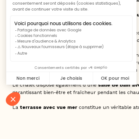
une chambre avec
lit double (140 cm)
,
une chambre avec
lit double (140 cm)
et
lit 
L’espace de vie, à la fois
moderne et fonctionnel
, 
télévision
, offrant un cadre agréable pour se déten
La
cuisine entièrement équipée
permet de séjourne
réfrigérateur, congélateur, plaques de cuisson, micr
lave-linge
, pour un confort optimal tout au long du 
Le chalet dispose également d’une
salle de bain a
garantissant bien-être et fraîcheur pendant les chau
La
terrasse avec vue mer
constitue un véritable at
soleil et des douces soirées corses.
SERVICES INCLUS