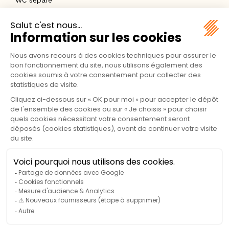
WC séparé
SALON
Canapé
Baigné par la lumière et ouvert sur un
panorama mer
, ce
chalet au charme rustique
offre un cadre idéal pour
des vacances en Corse, entre nature, détente et
moments partagés. Les
deux piscines du camping
sont
accessibles à environ
300 mètres
, permettant de
profiter pleinement des équipements tout en conservant
une atmosphère paisible autour de l’hébergement.
Avec une
surface totale de 41 m²
, dont
10 m² de
terrasse
, ce chalet peut accueillir confortablement
jusqu’à
5 personnes
:
2 adultes et 3 enfants
, ou
4 adultes
.
Il dispose de
deux chambres
:
une chambre avec
lit double (140 cm)
,
une chambre avec
lit double (140 cm)
et
lit