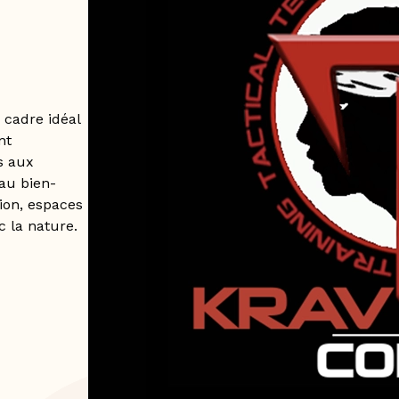
 cadre idéal
nt
s aux
 au bien-
ion, espaces
c la nature.