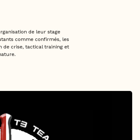
rganisation de leur stage
ébutants comme confirmés, les
e crise, tactical training et
nature.